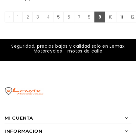
‹
1
2
3
4
5
6
7
8
9
10
11
12
Seguridad, precios bajos y calidad solo en Lemax
Motorcycles - motos de calle
MI CUENTA
INFORMACIÓN