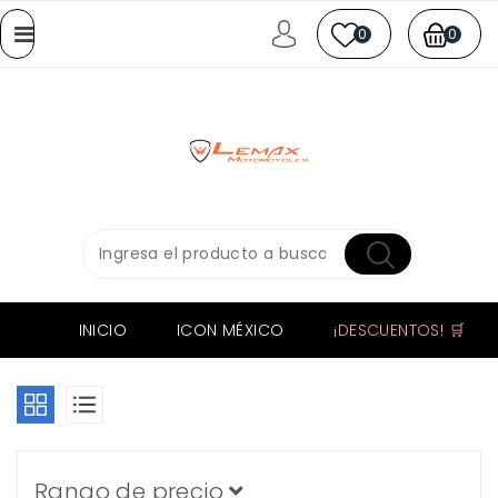
0
0
INICIO
ICON MÉXICO
¡DESCUENTOS! 🛒
Rango de precio