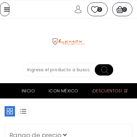
0
0
INICIO
ICON MÉXICO
¡DESCUENTOS! 🛒
Rango de precio