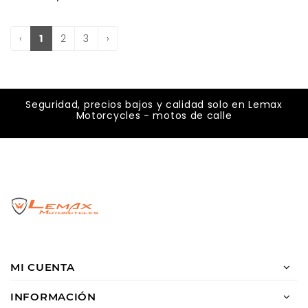
‹
1
2
3
›
Seguridad, precios bajos y calidad solo en Lemax
Motorcycles - motos de calle
MI CUENTA
INFORMACIÓN