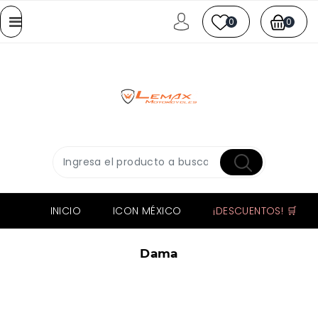
0
0
INICIO
ICON MÉXICO
¡DESCUENTOS! 🛒
Dama