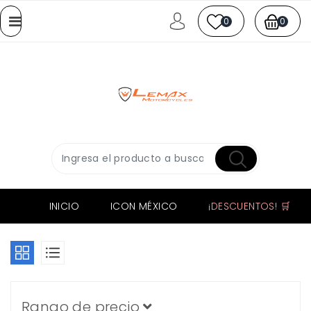
0
0
INICIO
ICON MÉXICO
¡DESCUENTOS! 🛒
Rango de precio