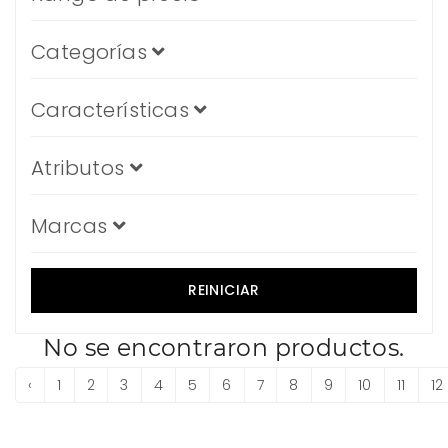
Categorías
Características
Atributos
Marcas
REINICIAR
No se encontraron productos.
‹
1
2
3
4
5
6
7
8
9
10
11
12