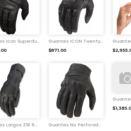
Guantes Icon Superduty3™ CE Para Dama
Guantes ICON Twenty-Niner™
.00
$871.00
$2,955.
$1,385.
Guantes Largos Z1R Recoil Para el Frío
Guantes No Perforados Z1R 270