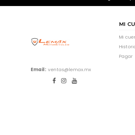
MI C
Mi cue
Histori
Pagar
Email:
ventas@lemax.mx