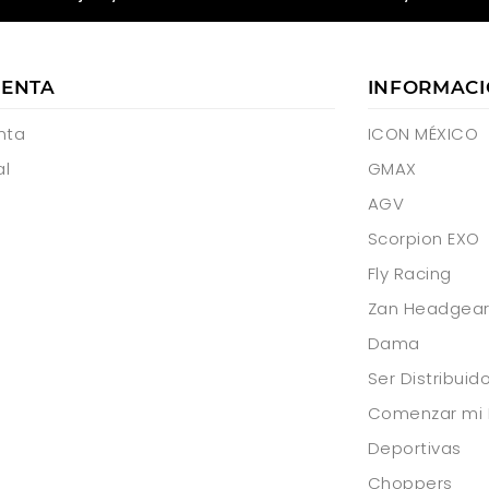
UENTA
INFORMAC
nta
ICON MÉXICO
al
GMAX
AGV
Scorpion EXO
Fly Racing
Zan Headgea
Dama
Ser Distribui
Comenzar mi 
Deportivas
Choppers