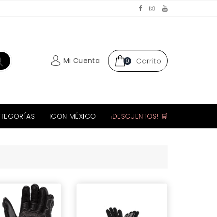
Mi Cuenta
Carrito
0
TEGORÍAS
ICON MÉXICO
¡DESCUENTOS! 🛒