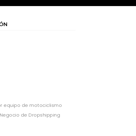
IÓN
r
dor equipo de motociclismo
Negocio de Dropshipping