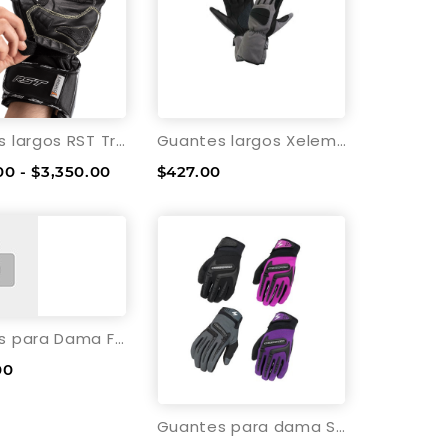
Guantes largos RST Tractech Evo 4
Guantes largos Xelement a resistentes al agua XG253 - S
00 - $3,350.00
$427.00
Guantes para Dama Fly Racing Venus 2022
00
Guantes para dama Scorpion Skrub