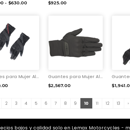
0 - $630.00
$925.00
Guantes para Mujer Alpinestars Stella Andes v3 Drystar®
Guantes para Mujer Alpinestars Stella C-1 Windstopper® V2
0.00
$2,567.00
$1,941.
2
3
4
5
6
7
8
9
10
11
12
13
›
recios bajos y calidad solo en Lemax Motorcycles - m