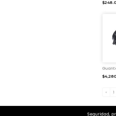
$248.0
$4,28
‹
1
Seguridad, p