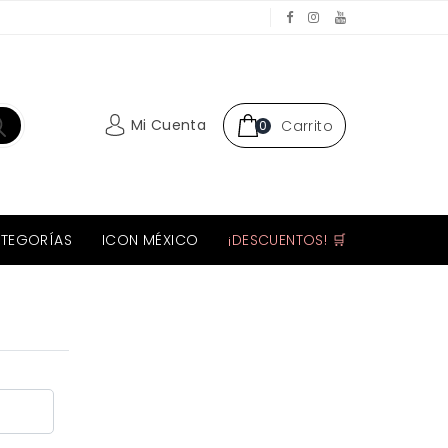
Mi Cuenta
Carrito
0
TEGORÍAS
ICON MÉXICO
¡DESCUENTOS! 🛒