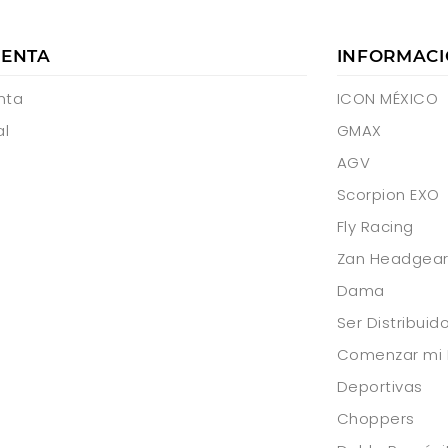
UENTA
INFORMAC
nta
ICON MÉXICO
al
GMAX
AGV
Scorpion EXO
Fly Racing
Zan Headgea
Dama
Ser Distribui
Comenzar mi 
Deportivas
Choppers