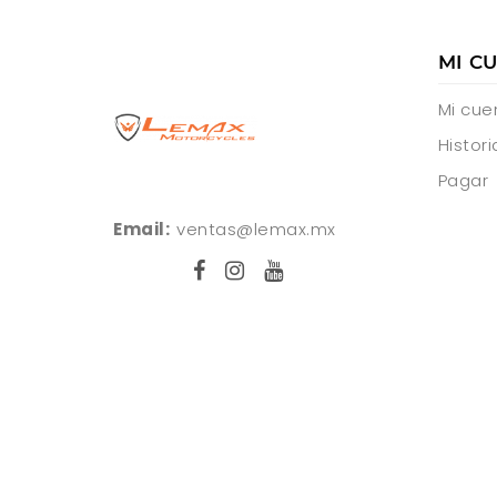
MI C
Mi cue
Histori
Pagar
Email:
ventas@lemax.mx