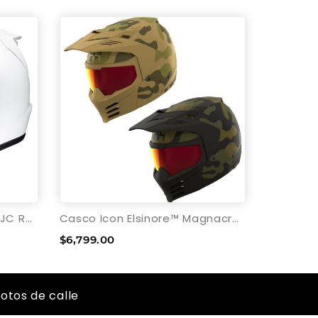
Casco fibra de carbono HJC RPHA 12N Solid
Casco Icon Elsinore™ Magnacross
$6,799.00
otos de calle