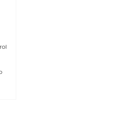
rol
o