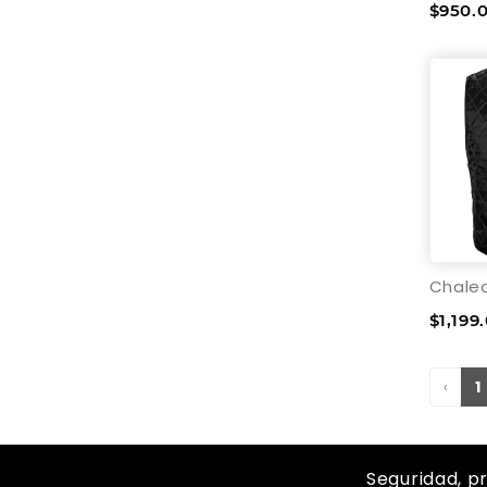
$950.
$1,199
‹
1
Seguridad, p