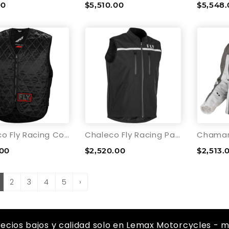
00
$5,510.00
$5,548.
Chaleco Fly Racing Cooling
Chaleco Fly Racing Patrol
.00
$2,520.00
$2,513.
2
3
4
5
›
recios bajos y calidad solo en Lemax Motorcycles - m