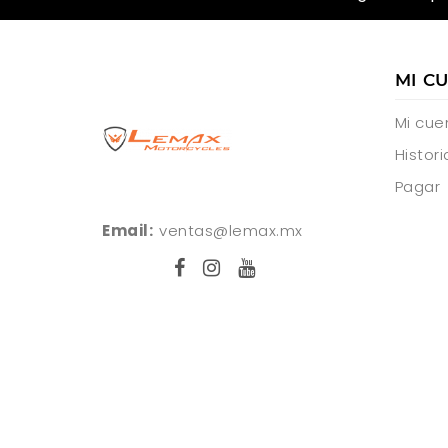
MI C
Mi cue
Histori
Pagar
Email:
ventas@lemax.mx