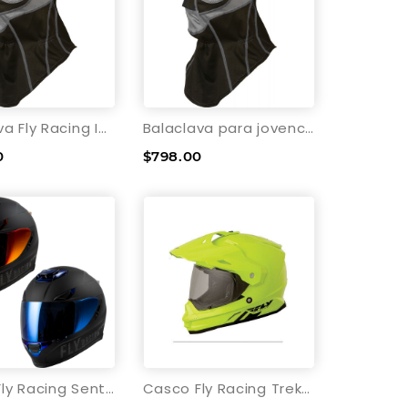
Balaclava Fly Racing Ignitor
Balaclava para jovencito Fly Racing Ignitor - Gris/Negro
0
$798.00
Casco Fly Racing Sentinel Recon ECE 22.06
Casco Fly Racing Trekker - T: Mediano