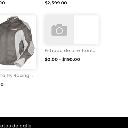
00
$2,599.00
Entrada de aire frontal para casco Fly Racing Revolt
$0.00 - $190.00
Chamarra Fly Racing Coolpro II para Dama-Gris-Mediano
00
otos de calle