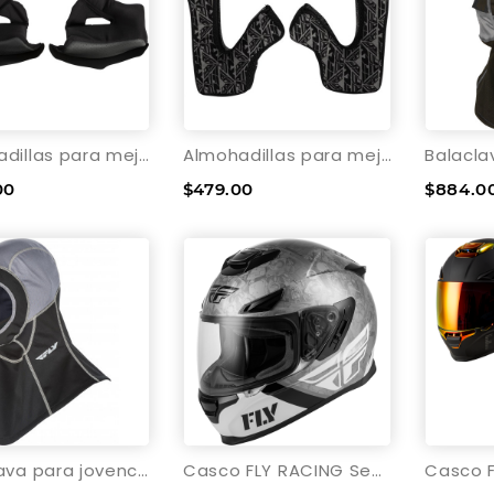
Almohadillas para mejillas Fly Racing para casco Revolt
Almohadillas para mejillas Fly Racing para casco Trekker
00
$479.00
$884.0
Balaclava para jovencito Fly Racing Ignitor Air - Negro
Casco FLY RACING Sentinel Mech (2026)