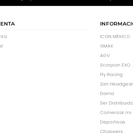
UENTA
INFORMAC
nta
ICON MÉXICO
al
GMAX
AGV
Scorpion EXO
Fly Racing
Zan Headgea
Dama
Ser Distribui
Comenzar mi 
Deportivas
Choppers