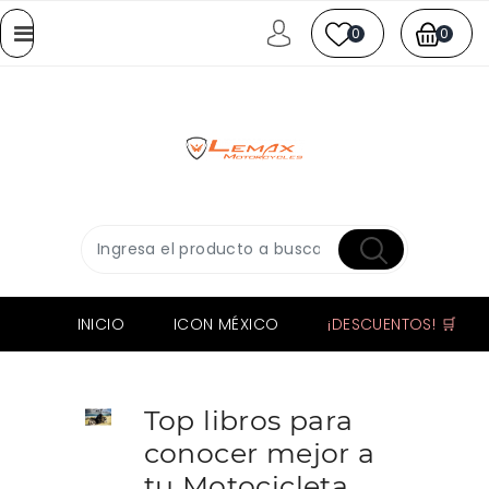
0
0
INICIO
ICON MÉXICO
¡DESCUENTOS! 🛒
Top libros para
conocer mejor a
tu Motocicleta