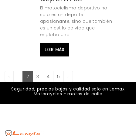
El motociclismo deportivo no
solo es un deporte
apasionante, sino que también
es un estilo de vida que
engloba una...
LEER MÁS
‹
1
2
3
4
5
›
Seguridad, precios bajos y calidad solo en Lemax
Motorcycles - motos de calle